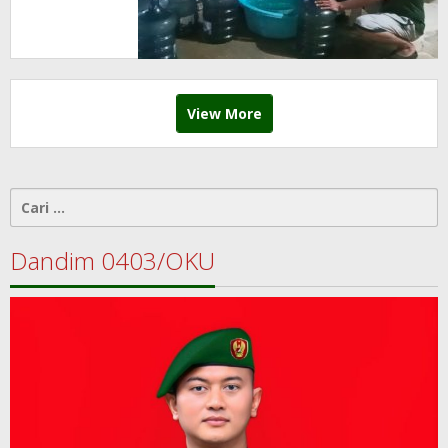
Kekeringan
View More
Cari
untuk:
Dandim 0403/OKU