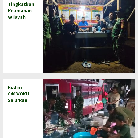
Tingkatkan
Keamanan
Wilayah,
Babinsa
Motivasi
Warga
Untuk Aktif
Ronda
Malam
Kodim
0403/OKU
Salurkan
Bantuan Air
Bersih
untuk
Warga
Terdampak