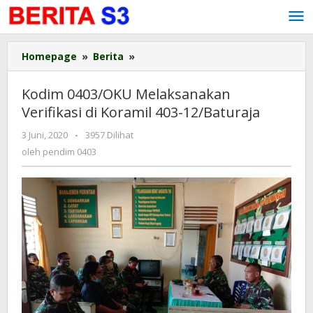
Lewati
ke
konten
Homepage
»
Berita
»
Kodim
0403/OKU
Melaksanakan
Kodim 0403/OKU Melaksanakan
Verifikasi
Verifikasi di Koramil 403-12/Baturaja
di
Koramil
3 Juni, 2020
oleh
-
3957 Dilihat
403-
pendim
oleh
pendim 0403
12/Baturaja
0403