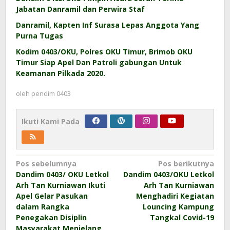
Jabatan Danramil dan Perwira Staf
Danramil, Kapten Inf Surasa Lepas Anggota Yang
Purna Tugas
Kodim 0403/OKU, Polres OKU Timur, Brimob OKU
Timur Siap Apel Dan Patroli gabungan Untuk
Keamanan Pilkada 2020.
oleh
pendim 0403
Ikuti Kami Pada
Navigasi
Pos sebelumnya
Pos berikutnya
Dandim 0403/ OKU Letkol
Dandim 0403/OKU Letkol
pos
Arh Tan Kurniawan Ikuti
Arh Tan Kurniawan
Apel Gelar Pasukan
Menghadiri Kegiatan
dalam Rangka
Louncing Kampung
Penegakan Disiplin
Tangkal Covid-19
Masyarakat Menjelang