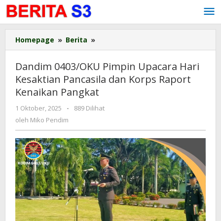
Lewati
ke
konten
Homepage
»
Berita
»
Dandim
0403/OKU
Pimpin
Dandim 0403/OKU Pimpin Upacara Hari
Upacara
Kesaktian Pancasila dan Korps Raport
Hari
Kenaikan Pangkat
Kesaktian
Pancasila
1 Oktober, 2025
oleh
-
889 Dilihat
dan
Miko
oleh
Miko Pendim
Korps
Pendim
Raport
Kenaikan
Pangkat