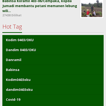
Babinsa Koramil 403-06/Cempaka, kopda
Jumadi membantu petani memanen lebung
wili…
27438 Dilihat
Hot Tag
Kodim 0403/OKU
Dandim 0403/OKU
Danramil
Babinsa
Kodim0403oku
dandim0403oku
Covid-19