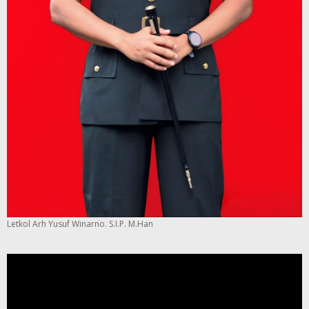
Letkol Arh Yusuf Winarno. S.I.P. M.Han
Pemutar
Video