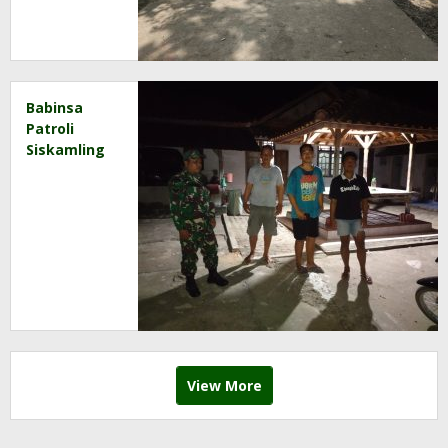
Sukabumi
Babinsa
Patroli
Siskamling
di Desa
Binaan,
Wujudkan
Keamanan
dan
Ketertiban
Bersama
Warga
View More