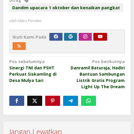
Ditag
Dandim upacara 1 oktober dan kenaikan pangkat
oleh
Miko Pendim
Ikuti Kami Pada
Navigasi
Pos sebelumnya
Pos berikutnya
Sinergi TNI dan PSHT
Danramil Baturaja, Hadiri
pos
Perkuat Siskamling di
Bantuan Sambungan
Desa Mulya Sari
Listrik Gratis Program
Light Up The Dream
Jangan Lewatkan