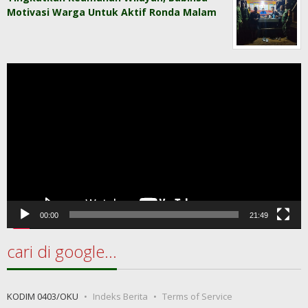
Motivasi Warga Untuk Aktif Ronda Malam
Pemutar
Video
00:00
21:49
cari di google…
KODIM 0403/OKU
Indeks Berita
Terms of Service