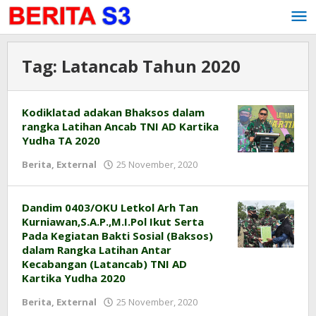
Lewati
ke
konten
Tag:
Latancab Tahun 2020
Kodiklatad adakan Bhaksos dalam
rangka Latihan Ancab TNI AD Kartika
Yudha TA 2020
Berita
,
External
25 November, 2020
oleh
pendim
0403
Dandim 0403/OKU Letkol Arh Tan
Kurniawan,S.A.P.,M.I.Pol Ikut Serta
Pada Kegiatan Bakti Sosial (Baksos)
dalam Rangka Latihan Antar
Kecabangan (Latancab) TNI AD
Kartika Yudha 2020
Berita
,
External
25 November, 2020
oleh
pendim