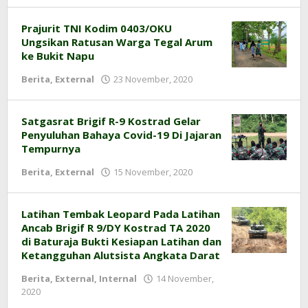
0403
Prajurit TNI Kodim 0403/OKU
Ungsikan Ratusan Warga Tegal Arum
ke Bukit Napu
Berita
,
External
23 November, 2020
oleh
pendim
0403
Satgasrat Brigif R-9 Kostrad Gelar
Penyuluhan Bahaya Covid-19 Di Jajaran
Tempurnya
Berita
,
External
15 November, 2020
oleh
pendim
0403
Latihan Tembak Leopard Pada Latihan
Ancab Brigif R 9/DY Kostrad TA 2020
di Baturaja Bukti Kesiapan Latihan dan
Ketangguhan Alutsista Angkata Darat
Berita
,
External
,
Internal
14 November,
2020
oleh
pendim