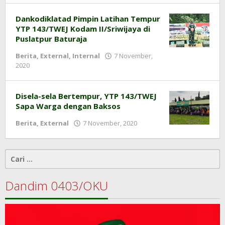
0403
Dankodiklatad Pimpin Latihan Tempur
YTP 143/TWEJ Kodam II/Sriwijaya di
Puslatpur Baturaja
Berita
,
External
,
Internal
7 November,
2020
oleh
pendim
0403
Disela-sela Bertempur, YTP 143/TWEJ
Sapa Warga dengan Baksos
Berita
,
External
7 November, 2020
oleh
pendim
0403
Cari
untuk:
Dandim 0403/OKU