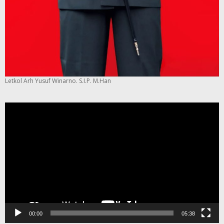
Letkol Arh Yusuf Winarno. S.I.P. M.Han
Pemutar
Video
00:00
05:38