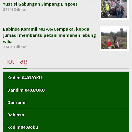
Yustisi Gabungan Simpang Lingoet
34146 Dilihat
Babinsa Koramil 403-06/Cempaka, kopda
Jumadi membantu petani memanen lebung
wili…
27438 Dilihat
Hot Tag
Kodim 0403/OKU
Dandim 0403/OKU
Danramil
Babinsa
Kodim0403oku