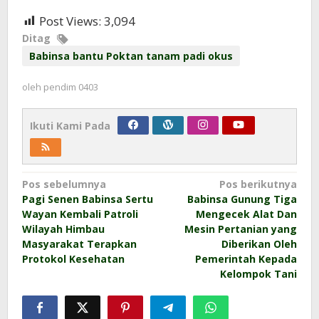
Post Views:
3,094
Ditag
Babinsa bantu Poktan tanam padi okus
oleh
pendim 0403
Ikuti Kami Pada
Navigasi
Pos sebelumnya
Pos berikutnya
Pagi Senen Babinsa Sertu
Babinsa Gunung Tiga
pos
Wayan Kembali Patroli
Mengecek Alat Dan
Wilayah Himbau
Mesin Pertanian yang
Masyarakat Terapkan
Diberikan Oleh
Protokol Kesehatan
Pemerintah Kepada
Kelompok Tani