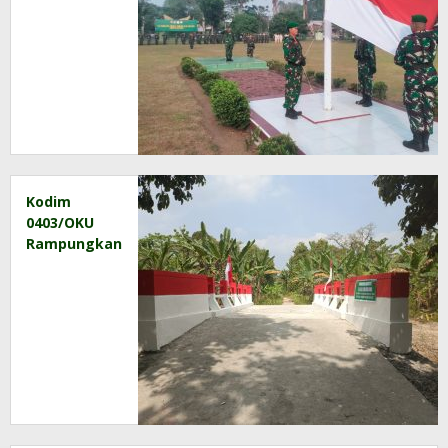
Bendera
Mingguan,
Perkokoh
Disiplin dan
Jiwa
Patriotisme
Prajurit
Kodim
0403/OKU
Rampungkan
Pembangunan
Jembatan
Beton
Garuda di
Desa
Sukabumi