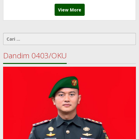
View More
Cari
untuk:
Dandim 0403/OKU