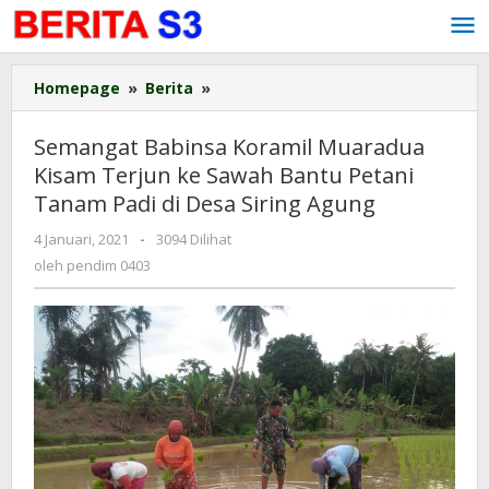
Lewati
ke
konten
Homepage
»
Berita
»
Semangat
Babinsa
Koramil
Semangat Babinsa Koramil Muaradua
Muaradua
Kisam Terjun ke Sawah Bantu Petani
Kisam
Tanam Padi di Desa Siring Agung
Terjun
ke
4 Januari, 2021
oleh
-
3094 Dilihat
Sawah
pendim
oleh
pendim 0403
Bantu
0403
Petani
Tanam
Padi
di
Desa
Siring
Agung