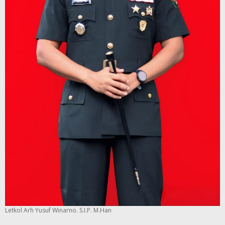
Letkol Arh Yusuf Winarno. S.I.P. M.Han