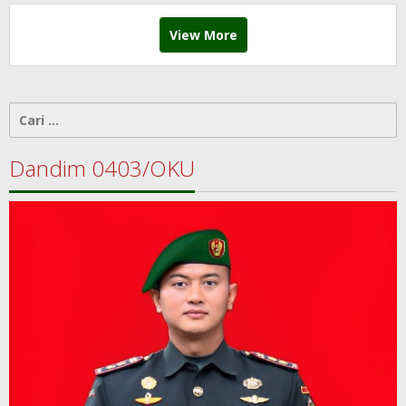
View More
Cari
untuk:
Dandim 0403/OKU