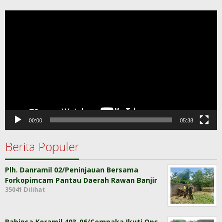
Pemutar
Video
00:00
05:38
Berita Populer
Plh. Danramil 02/Peninjauan Bersama
Forkopimcam Pantau Daerah Rawan Banjir
35041 Dilihat
Babinsa Koramil 403-06/Cempaka Ikuti Ops