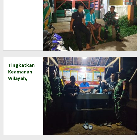
dan Warga
Patroli
Siskamling
Bersama
Tingkatkan
Keamanan
Wilayah,
Babinsa
Motivasi
Warga
Untuk Aktif
Ronda
Malam