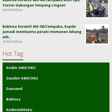
Yustisi Gabungan Simpang Lingoet
34140 Dilihat
Babinsa Koramil 403-06/Cempaka, kopda
Jumadi membantu petani memanen lebung
wili…
27426 Dilihat
Hot Tag
Kodim 0403/OKU
Dandim 0403/OKU
Danramil
Babinsa
Kodim0403oku