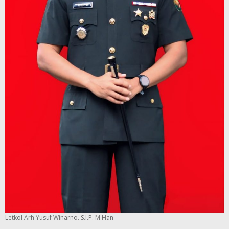
Letkol Arh Yusuf Winarno. S.I.P. M.Han