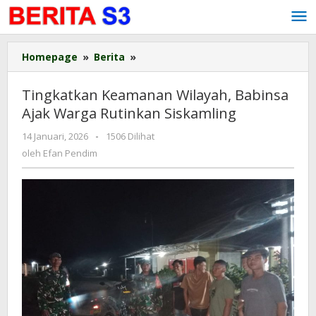
Lewati
ke
konten
Homepage
»
Berita
»
Tingkatkan
Keamanan
Wilayah,
Tingkatkan Keamanan Wilayah, Babinsa
Babinsa
Ajak Warga Rutinkan Siskamling
Ajak
Warga
14 Januari, 2026
oleh
-
1506 Dilihat
Rutinkan
Efan
oleh
Efan Pendim
Siskamling
Pendim