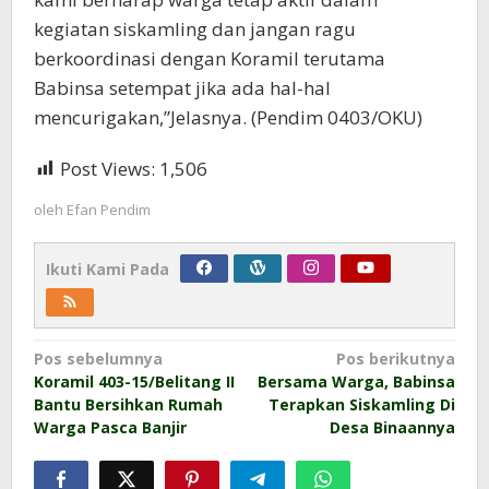
kegiatan siskamling dan jangan ragu
berkoordinasi dengan Koramil terutama
Babinsa setempat jika ada hal-hal
mencurigakan,”Jelasnya. (Pendim 0403/OKU)
Post Views:
1,506
oleh
Efan Pendim
Ikuti Kami Pada
Navigasi
Pos sebelumnya
Pos berikutnya
Koramil 403-15/Belitang II
Bersama Warga, Babinsa
pos
Bantu Bersihkan Rumah
Terapkan Siskamling Di
Warga Pasca Banjir
Desa Binaannya