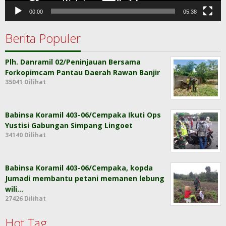
00:00
05:38
Berita Populer
Plh. Danramil 02/Peninjauan Bersama
Forkopimcam Pantau Daerah Rawan Banjir
35041 Dilihat
Babinsa Koramil 403-06/Cempaka Ikuti Ops
Yustisi Gabungan Simpang Lingoet
34140 Dilihat
Babinsa Koramil 403-06/Cempaka, kopda
Jumadi membantu petani memanen lebung
wili…
27426 Dilihat
Hot Tag