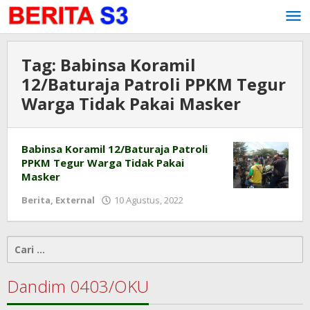
Lewati
ke
konten
Tag:
Babinsa Koramil
12/Baturaja Patroli PPKM Tegur
Warga Tidak Pakai Masker
Babinsa Koramil 12/Baturaja Patroli
PPKM Tegur Warga Tidak Pakai
Masker
Berita
,
External
10 Agustus, 2022
oleh
pendim
0403
Cari
untuk:
Dandim 0403/OKU