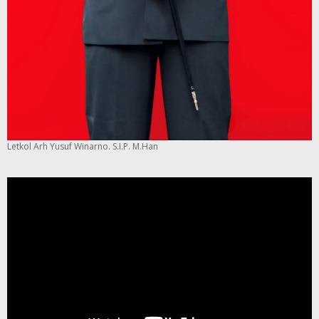
Letkol Arh Yusuf Winarno. S.I.P. M.Han
Pemutar
Video