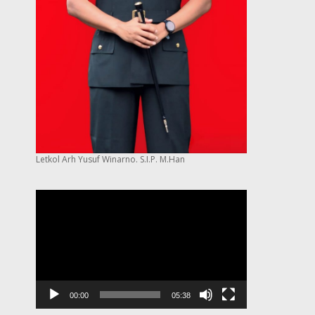
Letkol Arh Yusuf Winarno. S.I.P. M.Han
Pemutar
Video
00:00
05:38