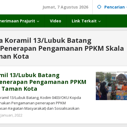
Jumat, 7 Agustus 2026
Pencarian
nerimaan Prajurit
Video
Link Terkait
a Koramil 13/Lubuk Batang
 Penerapan Pengamanan PPKM Skala
man Kota
mil 13/Lubuk Batang
Penerapan Pengamanan PPKM
i Taman Kota
ramil 13/Lubuk Batang, Kodim 0403/OKU Kopda
anakan Pengamanan penerapan PPKM
an Kegiatan Masyarakat) dan Sosialisasikan
 Januari, 2022
oleh
pendim
0403