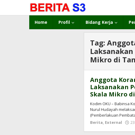
Lewati
ke
konten
Home
Profil
Bidang Kerja
Pe
Tag:
Anggot
Laksanakan
Mikro di Ta
Anggota Kora
Laksanakan 
Skala Mikro d
Kodim OKU – Babinsa Ko
Nurul Hudayah melaks
(Pemberlakuan Pembatas
Berita
,
External
23