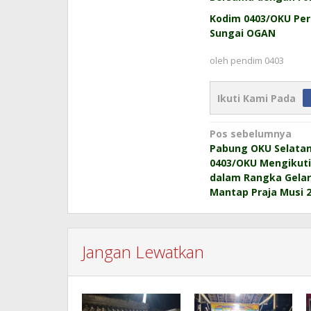
Kodim 0403/OKU Pe
Sungai OGAN
oleh
pendim 0403
Ikuti Kami Pada
Navigasi
Pos sebelumnya
Pabung OKU Selata
pos
0403/OKU Mengikuti
dalam Rangka Gelar
Mantap Praja Musi 
Jangan Lewatkan