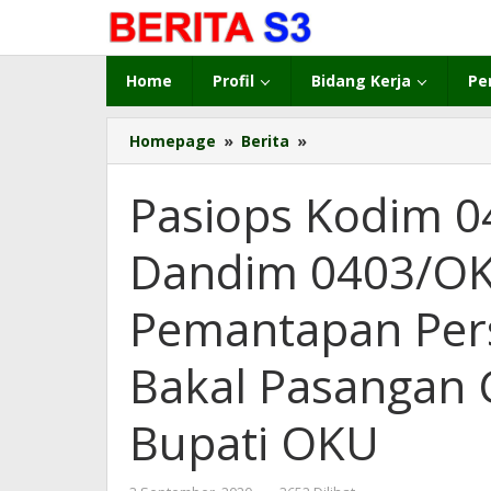
Lewati
ke
konten
Home
Profil
Bidang Kerja
Pe
Homepage
»
Berita
»
Pasiops
Kodim
0403/OKU
Pasiops Kodim 0
mewakili
Dandim
Dandim 0403/OK
0403/OKU
Mengikuti
Rakor
Pemantapan Per
Pemantapan
Persiapan
Bakal Pasangan 
Pendaftaran
Bakal
Pasangan
Bupati OKU
Calon
Bupati
dan