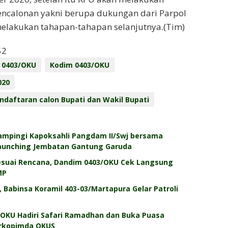
 pencalonan yakni berupa dukungan dari Parpol
elakukan tahapan-tahapan selanjutnya.(Tim)
52
 0403/OKU
Kodim 0403/OKU
020
ndaftaran calon Bupati dan Wakil Bupati
mpingi Kapoksahli Pangdam II/Swj bersama
aunching Jembatan Gantung Garuda
Sesuai Rencana, Dandim 0403/OKU Cek Langsung
MP
Babinsa Koramil 403-03/Martapura Gelar Patroli
OKU Hadiri Safari Ramadhan dan Buka Puasa
rkopimda OKUS