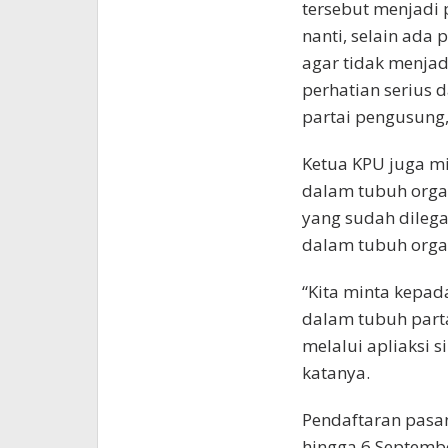
tersebut menjadi 
nanti, selain ada 
agar tidak menjadi
perhatian serius 
partai pengusung,
Ketua KPU juga m
dalam tubuh orga
yang sudah dilega
dalam tubuh organ
“Kita minta kepada
dalam tubuh parta
melalui apliaksi s
katanya.
Pendaftaran pasa
hingga 6 Septembe