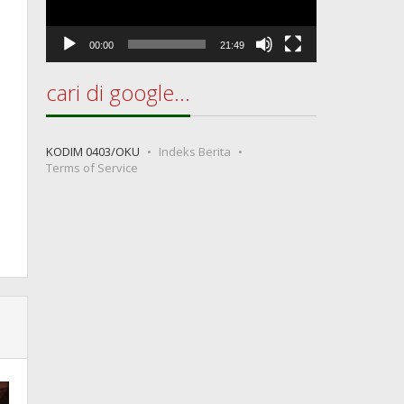
00:00
21:49
cari di google…
KODIM 0403/OKU
Indeks Berita
Terms of Service