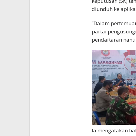
keputusan (SK) te
diunduh ke aplikasi
“Dalam pertemuan,
partai pengusungn
pendaftaran nanti
Ia mengatakan ha