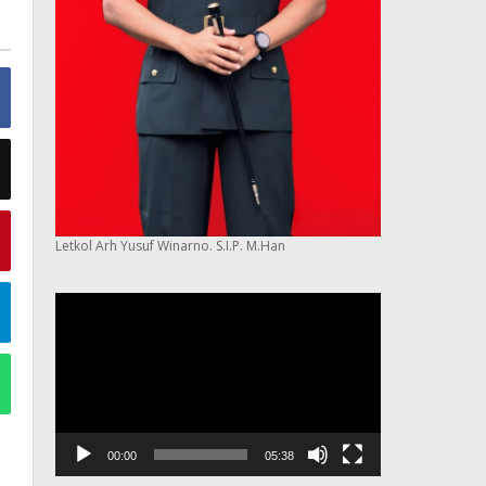
Letkol Arh Yusuf Winarno. S.I.P. M.Han
Pemutar
Video
00:00
05:38