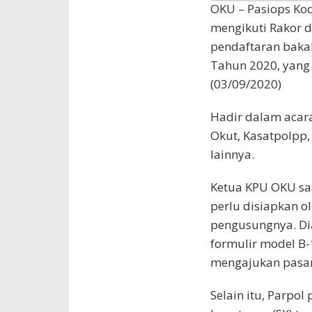
OKU – Pasiops K
mengikuti Rakor 
pendaftaran baka
Tahun 2020, yang 
(03/09/2020)
Hadir dalam acara 
Okut, Kasatpolpp,
lainnya.
Ketua KPU OKU saa
perlu disiapkan o
pengusungnya. Dia
formulir model B-1
mengajukan pasan
Selain itu, Parpo