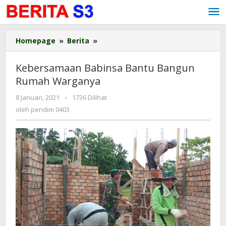
Lewati
ke
konten
Homepage
»
Berita
»
Kebersamaan
Babinsa
Bantu
Kebersamaan Babinsa Bantu Bangun
Bangun
Rumah Warganya
Rumah
Warganya
8 Januari, 2021
oleh
-
1736 Dilihat
pendim
oleh
pendim 0403
0403