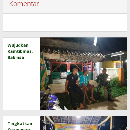
Komentar
Wujudkan
Kamtibmas,
Babinsa
dan Warga
Patroli
Siskamling
Bersama
Tingkatkan
Keamanan