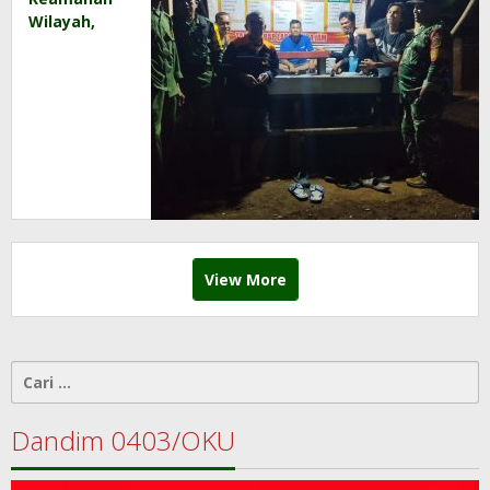
Wilayah,
Babinsa
Motivasi
Warga
Untuk Aktif
Ronda
Malam
View More
Cari
untuk:
Dandim 0403/OKU