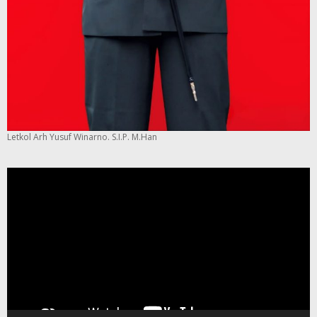
Letkol Arh Yusuf Winarno. S.I.P. M.Han
Pemutar
Video