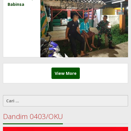
Babinsa
dan Warga
Patroli
Siskamling
Bersama
View More
Cari
untuk:
Dandim 0403/OKU