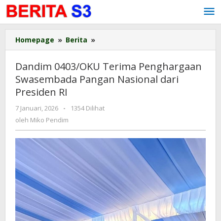
Lewati
ke
konten
Homepage
»
Berita
»
Dandim
0403/OKU
Terima
Dandim 0403/OKU Terima Penghargaan
Penghargaan
Swasembada Pangan Nasional dari
Swasembada
Presiden RI
Pangan
Nasional
7 Januari, 2026
oleh
-
1354 Dilihat
dari
Miko
oleh
Miko Pendim
Presiden
Pendim
RI