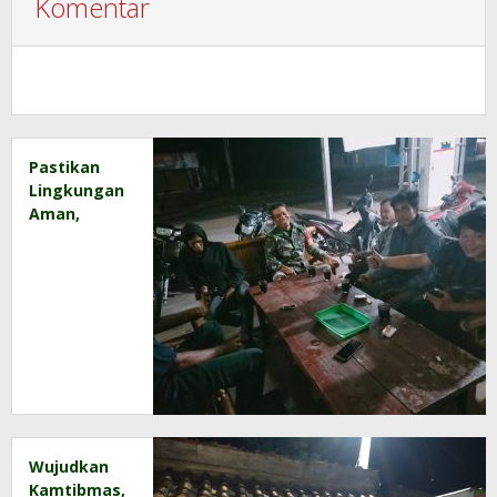
Komentar
Pastikan
Lingkungan
Aman,
Babinsa
Sambangi
Pemukiman
Warga
Binaan
Wujudkan
Kamtibmas,