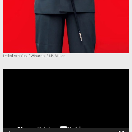
Letkol Arh Yusuf Winarno. S.I.P. M.Han
Pemutar
Video