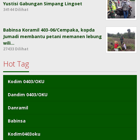
Yustisi Gabungan Simpang Lingoet
34144 Dilihat
Babinsa Koramil 403-06/Cempaka, kopda
Jumadi membantu petani memanen lebung
wili…
27433 Dilihat
Hot Tag
Kodim 0403/OKU
Dandim 0403/OKU
Danramil
Babinsa
Kodim0403oku