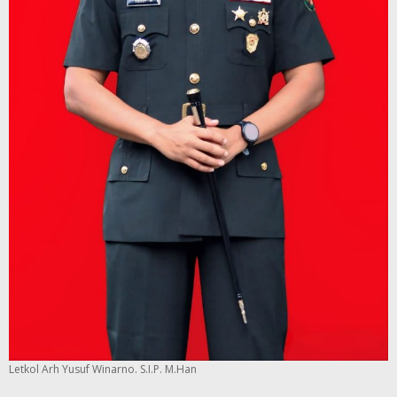
Letkol Arh Yusuf Winarno. S.I.P. M.Han