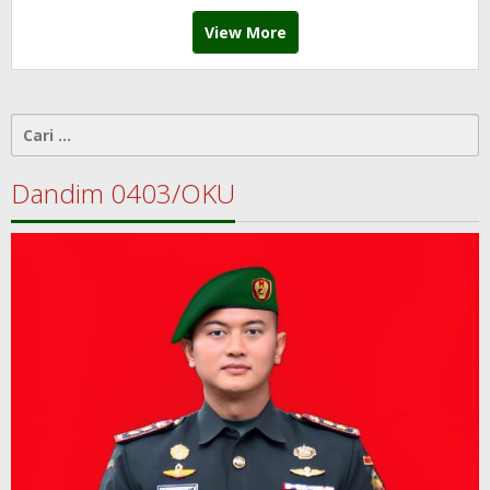
View More
Cari
untuk:
Dandim 0403/OKU