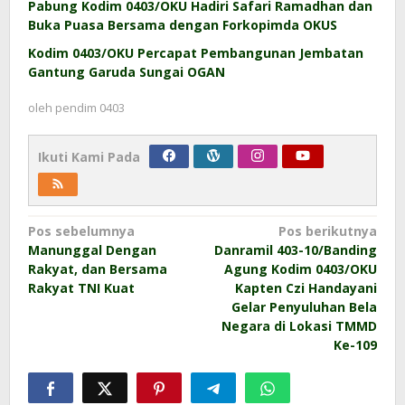
Pabung Kodim 0403/OKU Hadiri Safari Ramadhan dan
Buka Puasa Bersama dengan Forkopimda OKUS
Kodim 0403/OKU Percapat Pembangunan Jembatan
Gantung Garuda Sungai OGAN
oleh
pendim 0403
Ikuti Kami Pada
Navigasi
Pos sebelumnya
Pos berikutnya
Manunggal Dengan
Danramil 403-10/Banding
pos
Rakyat, dan Bersama
Agung Kodim 0403/OKU
Rakyat TNI Kuat
Kapten Czi Handayani
Gelar Penyuluhan Bela
Negara di Lokasi TMMD
Ke-109