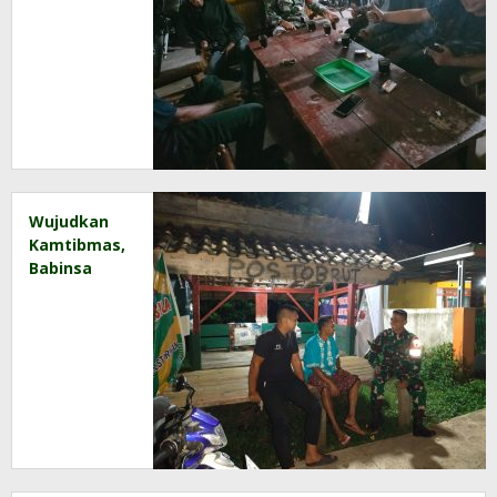
Sambangi
Pemukiman
Warga
Binaan
Wujudkan
Kamtibmas,
Babinsa
dan Warga
Patroli
Siskamling
Bersama