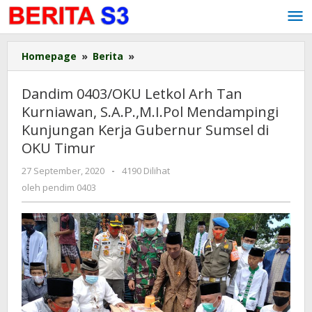
Lewati
ke
konten
Homepage
»
Berita
»
Dandim
0403/OKU
Letkol
Dandim 0403/OKU Letkol Arh Tan
Arh
Kurniawan, S.A.P.,M.I.Pol Mendampingi
Tan
Kunjungan Kerja Gubernur Sumsel di
Kurniawan,
S.A.P.,M.I.Pol
OKU Timur
Mendampingi
27 September, 2020
oleh
-
4190 Dilihat
Kunjungan
pendim
oleh
pendim 0403
Kerja
0403
Gubernur
Sumsel
di
OKU
Timur