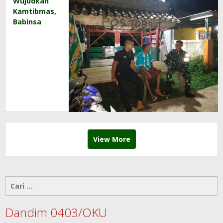
Wujudkan
Kamtibmas,
Babinsa
dan Warga
Patroli
Siskamling
Bersama
View More
Cari
untuk:
Dandim 0403/OKU