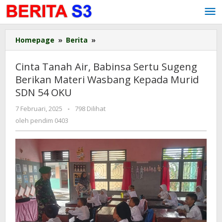
Lewati
ke
konten
Homepage
»
Berita
»
Cinta
Tanah
Air,
Cinta Tanah Air, Babinsa Sertu Sugeng
Babinsa
Berikan Materi Wasbang Kepada Murid
Sertu
SDN 54 OKU
Sugeng
Berikan
7 Februari, 2025
oleh
-
798 Dilihat
Materi
pendim
oleh
pendim 0403
Wasbang
0403
Kepada
Murid
SDN
54
OKU