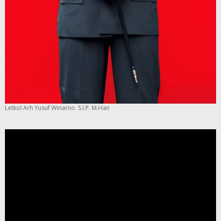
Letkol Arh Yusuf Winarno. S.I.P. M.Han
Pemutar
Video