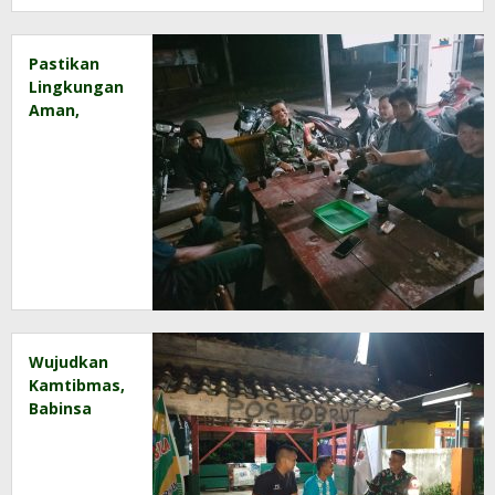
Pastikan
Lingkungan
Aman,
Babinsa
Sambangi
Pemukiman
Warga
Binaan
Wujudkan
Kamtibmas,
Babinsa
dan Warga
Patroli
Siskamling