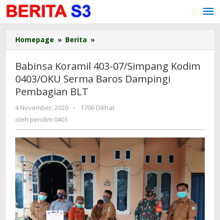
Lewati
ke
konten
Homepage
»
Berita
»
Babinsa
Koramil
403-
Babinsa Koramil 403-07/Simpang Kodim
07/Simpang
0403/OKU Serma Baros Dampingi
Kodim
Pembagian BLT
0403/OKU
Serma
4 November, 2020
oleh
-
1706 Dilihat
Baros
pendim
oleh
pendim 0403
Dampingi
0403
Pembagian
BLT