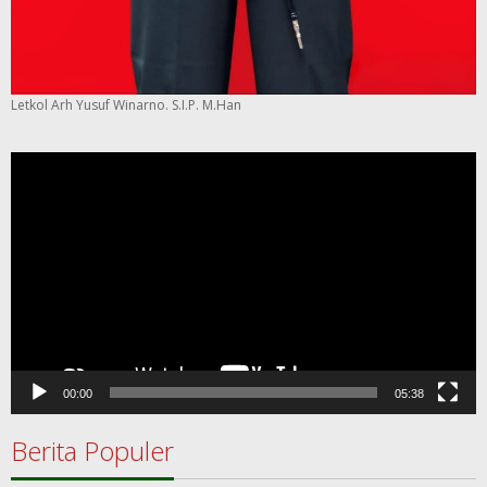
Letkol Arh Yusuf Winarno. S.I.P. M.Han
Pemutar
Video
00:00
05:38
Berita Populer