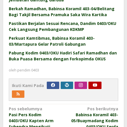
Berkah Ramadhan, Babinsa Koramil 403-04/Belitang
Bagi Takjil Bersama Pramuka Saka Wira Kartika
Pastikan Berjalan Sesuai Rencana, Dandim 0403/OKU
Cek Langsung Pembangunan KDKMP
Perkuat Kamtibmas, Babinsa Koramil 403-
03/Martapura Gelar Patroli Gabungan
Pabung Kodim 0403/OKU Hadiri Safari Ramadhan dan
Buka Puasa Bersama dengan Forkopimda OKUS
oleh
pendim 0403
Ikuti Kami Pada
Navigasi
Pos sebelumnya
Pos berikutnya
Pasi Pers Kodim
Babinsa Koramil 403-
pos
0403/OKU Kapten Arm
05/Buaymadang Kodim
Suhendra Mengikuti
0403/OKU Serda