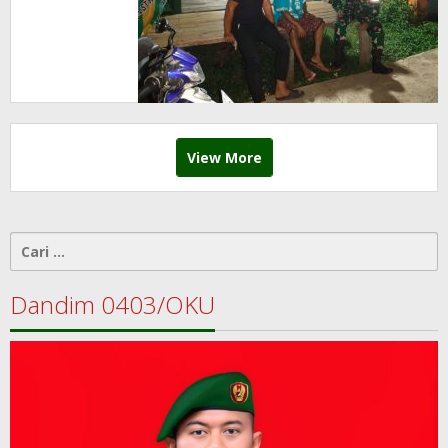
Bersama
View More
Cari
untuk:
Dandim 0403/OKU