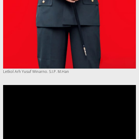
Letkol Arh Yusuf Winarno. S.I.P. M.Han
Pemutar
Video