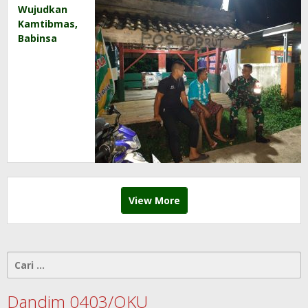
Wujudkan
Kamtibmas,
Babinsa
dan Warga
Patroli
Siskamling
Bersama
View More
Cari
untuk:
Dandim 0403/OKU