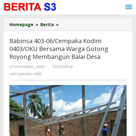
Lewati
ke
konten
Homepage
»
Berita
»
Babinsa
403-
06/Cempaka
Babinsa 403-06/Cempaka Kodim
Kodim
0403/OKU Bersama Warga Gotong
0403/OKU
Royong Membangun Balai Desa
Bersama
Warga
27 Desember, 2020
oleh
-
1250 Dilihat
Gotong
pendim
oleh
pendim 0403
Royong
0403
Membangun
Balai
Desa